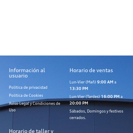
Información al
Horario de ventas
usuario
Lun-Vier (Mañ)
9:00 AM
a
Política de privacidad
13:30 PM
Política de Cookies
Lun-Vier (Tardes)
16:00 PM
a
20:00 PM
Aviso Legal y Condiciones de
Uso
Sábados, Domingos y festivos
cerrados.
Horario de taller y