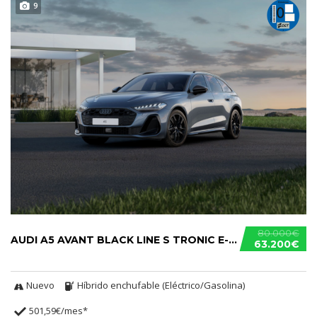
9
80.000€
AUDI A5 AVANT BLACK LINE S TRONIC E-HYBRID
63.200€
Nuevo
Híbrido enchufable (Eléctrico/Gasolina)
501,59€/mes*