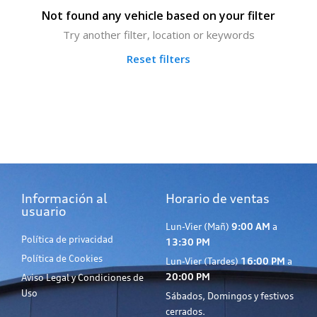
Not found any vehicle based on your filter
Try another filter, location or keywords
Reset filters
Información al
Horario de ventas
usuario
Lun-Vier (Mañ)
9:00 AM
a
Política de privacidad
13:30 PM
Política de Cookies
Lun-Vier (Tardes)
16:00 PM
a
20:00 PM
Aviso Legal y Condiciones de
Uso
Sábados, Domingos y festivos
cerrados.