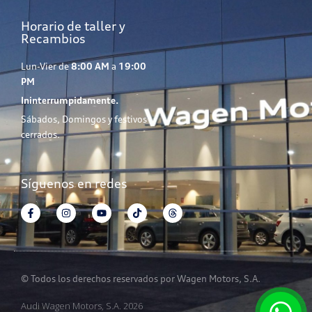
Horario de taller y
Recambios
Lun-Vier de
8:00 AM
a
19:00
PM
Ininterrumpidamente.
Sábados, Domingos y festivos
cerrados.
Síguenos en redes
© Todos los derechos reservados por Wagen Motors, S.A.
Audi Wagen Motors, S.A. 2026