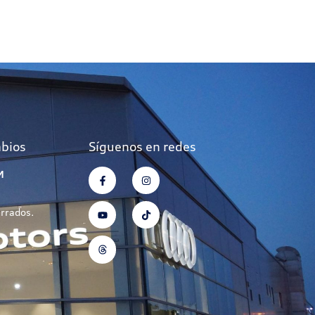
mbios
Síguenos en redes
M
errados.