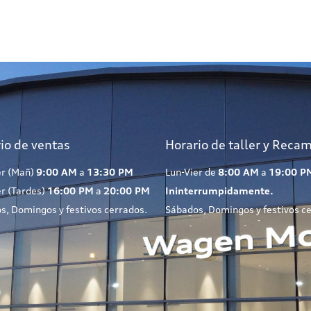
io de ventas
Horario de taller y Reca
er (Mañ)
9:00 AM
a
13:30 PM
Lun-Vier de
8:00 AM
a
19:00 P
er (Tardes)
16:00 PM
a
20:00 PM
Ininterrumpidamente.
s, Domingos y festivos cerrados.
Sábados, Domingos y festivos c