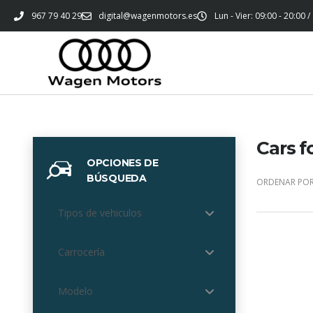
967 79 40 29
digital@wagenmotors.es
Lun - Vier: 09:00 - 20:00 /
Cars f
OPCIONES DE
BÚSQUEDA
ORDENAR POR
Tipos de vehiculos
Carrocería
Modelo