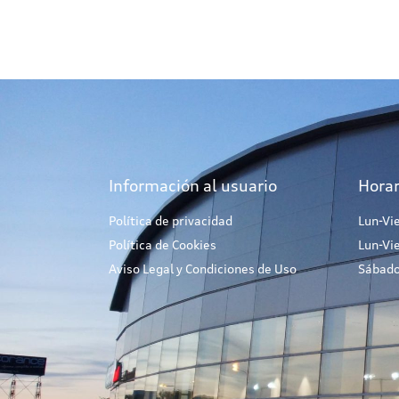
Información al usuario
Horar
Política de privacidad
Lun-Vi
Política de Cookies
Lun-Vi
Aviso Legal y Condiciones de Uso
Sábado