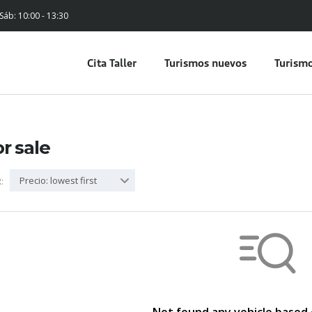
 Sáb: 10:00 - 13:30
Cita Taller
Turismos nuevos
Turismo
or sale
Precio: lowest first
: