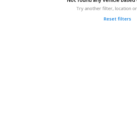
Not found any vehicle based o
Try another filter, location 
Reset filters