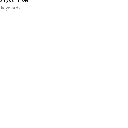
n your filter
or keywords