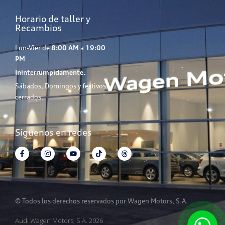
Horario de taller y
Recambios
Lun-Vier de
8:00 AM
a
19:00
PM
Ininterrumpidamente.
Sábados, Domingos y festivos
cerrados.
Síguenos en redes
© Todos los derechos reservados por Wagen Motors, S.A.
Audi Wagen Motors, S.A. 2026