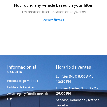
Not found any vehicle based on your filter
Try another filter, location or keywords
Reset filters
Información al
Horario de ventas
usuario
Lun-Vier (Mañ)
9:00 AM
a
Política de privacidad
13:30 PM
Política de Cookies
Lun-Vier (Tardes)
16:00 PM
a
20:00 PM
Aviso Legal y Condiciones de
Uso
Sábados, Domingos y festivos
cerrados.