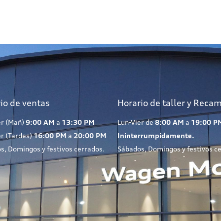
io de ventas
Horario de taller y Reca
er (Mañ)
9:00 AM
a
13:30 PM
Lun-Vier de
8:00 AM
a
19:00 P
er (Tardes)
16:00 PM
a
20:00 PM
Ininterrumpidamente.
s, Domingos y festivos cerrados.
Sábados, Domingos y festivos c