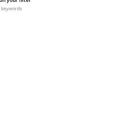
n your filter
or keywords