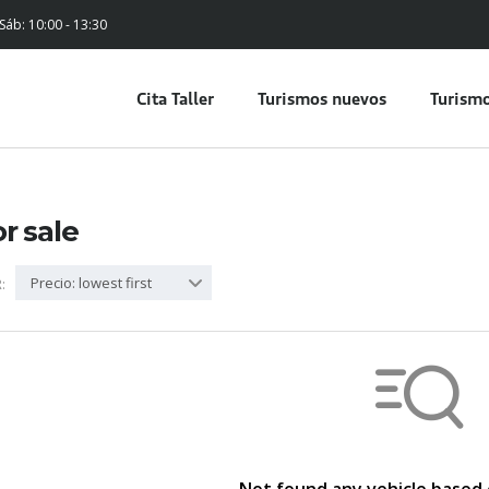
 Sáb: 10:00 - 13:30
Cita Taller
Turismos nuevos
Turismo
or sale
Precio: lowest first
: