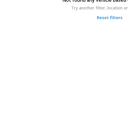
Not found any vehicle based o
Try another filter, location 
Reset filters