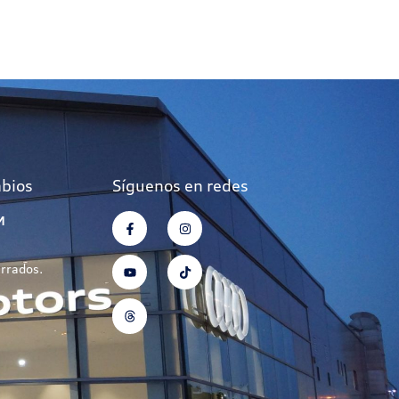
mbios
Síguenos en redes
M
errados.