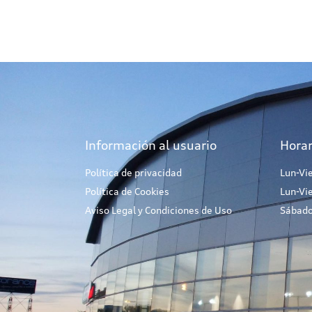
Información al usuario
Horar
Política de privacidad
Lun-Vi
Política de Cookies
Lun-Vi
Aviso Legal y Condiciones de Uso
Sábado