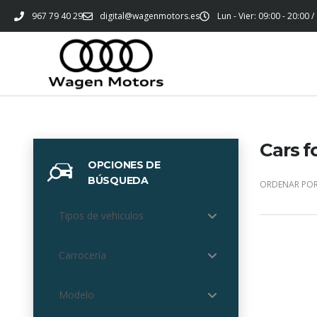
967 79 40 29
digital@wagenmotors.es
Lun - Vier: 09:00 - 20:00 /
Cars f
OPCIONES DE
BÚSQUEDA
ORDENAR POR
Tipos de vehiculos
Carrocería
Modelo