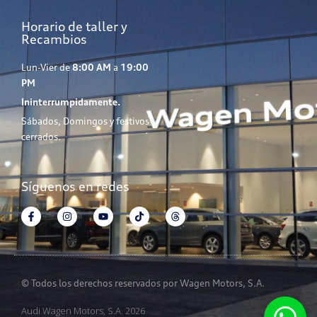
Horario de taller y
Recambios
Lun-Vier de
8:00 AM
a
19:00
PM
Ininterrumpidamente.
Sábados, Domingos y festivos
cerrados.
Síguenos en redes
© Todos los derechos reservados por Wagen Motors, S.A.
Audi Wagen Motors, S.A. 2026