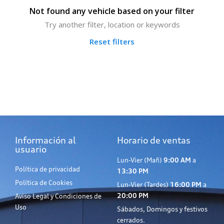
Not found any vehicle based on your filter
Try another filter, location or keywords
Reset filters
Información al
Horario de ventas
usuario
Lun-Vier (Mañ)
9:00 AM
a
Política de privacidad
13:30 PM
Política de Cookies
Lun-Vier (Tardes)
16:00 PM
a
20:00 PM
Aviso Legal y Condiciones de
Uso
Sábados, Domingos y festivos
cerrados.