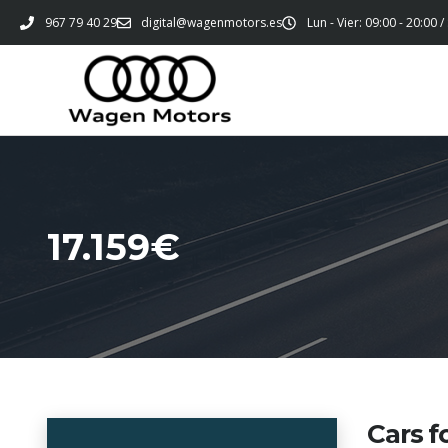
967 79 40 29
digital@wagenmotors.es
Lun - Vier: 09:00 - 20:00 /
17.159€
Cars f