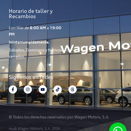
Horario de taller y
Recambios
Lun-Vier de
8:00 AM
a
19:00
PM
Ininterrumpidamente.
Sábados, Domingos y festivos
cerrados.
Síguenos en redes
© Todos los derechos reservados por Wagen Motors, S.A.
Audi Wagen Motors, S.A. 2026