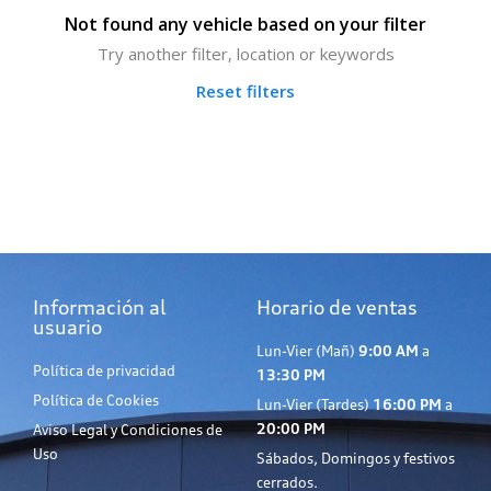
Not found any vehicle based on your filter
Try another filter, location or keywords
Reset filters
Información al
Horario de ventas
usuario
Lun-Vier (Mañ)
9:00 AM
a
Política de privacidad
13:30 PM
Política de Cookies
Lun-Vier (Tardes)
16:00 PM
a
20:00 PM
Aviso Legal y Condiciones de
Uso
Sábados, Domingos y festivos
cerrados.