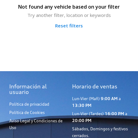
Not found any vehicle based on your filter
Try another filter, location or keywords
Reset filters
Información al
Horario de ventas
usuario
Lun-Vier (Mañ)
9:00 AM
a
Política de privacidad
13:30 PM
Política de Cookies
Lun-Vier (Tardes)
16:00 PM
a
20:00 PM
Aviso Legal y Condiciones de
Uso
Sábados, Domingos y festivos
cerrados.