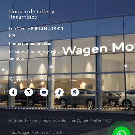
Horario de taller y
Recambios
Lun-Vier de
8:00 AM
a
19:00
PM
Ininterrumpidamente.
Sábados, Domingos y festivos
cerrados.
Síguenos en redes
© Todos los derechos reservados por Wagen Motors, S.A.
Audi Wagen Motors, S.A. 2026