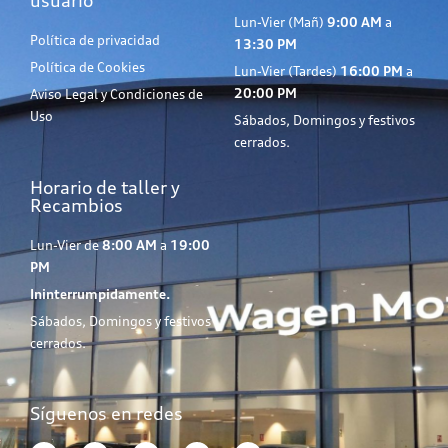
usuario
Lun-Vier (Mañ)
9:00 AM
a
Política de privacidad
13:30 PM
Política de Cookies
Lun-Vier (Tardes)
16:00 PM
a
20:00 PM
Aviso Legal y Condiciones de
Uso
Sábados, Domingos y festivos
cerrados.
Horario de taller y
Recambios
Lun-Vier de
8:00 AM
a
19:00
PM
Ininterrumpidamente.
Sábados, Domingos y festivos
cerrados.
Síguenos en redes