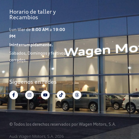
Horario de taller y
Recambios
Lun-Vier de
8:00 AM
a
19:00
PM
Ininterrumpidamente.
Sábados, Domingos y festivos
cerrados.
Síguenos en redes
© Todos los derechos reservados por Wagen Motors, S.A.
Audi Wagen Motors, S.A. 2026