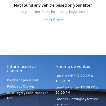
Not found any vehicle based on your filter
Try another filter, location or keywords
Reset filters
Información al
Horario de ventas
usuario
Lun-Vier (Mañ)
9:00 AM
a
Política de privacidad
13:30 PM
Política de Cookies
Lun-Vier (Tardes)
16:00 PM
a
20:00 PM
Aviso Legal y Condiciones de
Uso
Sábados, Domingos y festivos
cerrados.