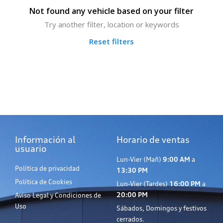
Not found any vehicle based on your filter
Try another filter, location or keywords
Reset filters
Información al
Horario de ventas
usuario
Lun-Vier (Mañ)
9:00 AM
a
Política de privacidad
13:30 PM
Política de Cookies
Lun-Vier (Tardes)
16:00 PM
a
20:00 PM
Aviso Legal y Condiciones de
Uso
Sábados, Domingos y festivos
cerrados.