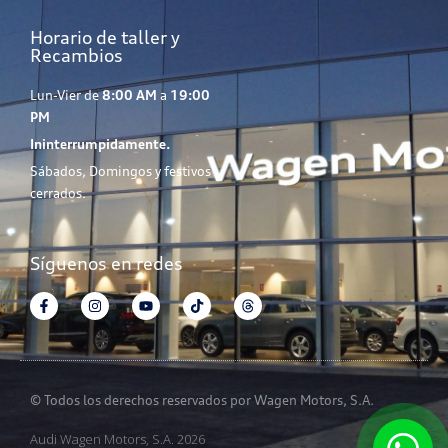
Horario de taller y
Recambios
Lun-Vier de
8:00 AM
a
19:00
PM
Ininterrumpidamente.
Sábados, Domingos y festivos
cerrados.
Síguenos en redes
© Todos los derechos reservados por Wagen Motors, S.A.
Audi Wagen Motors, S.A. 2026