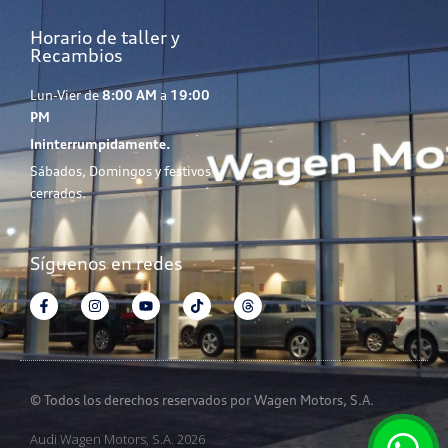
Horario de taller y
Recambios
Lun-Vier de
8:00 AM
a
19:00
PM
Ininterrumpidamente.
Sábados, Domingos y festivos
cerrados.
Síguenos en redes
© Todos los derechos reservados por Wagen Motors, S.A.
Audi Wagen Motors, S.A. 2026