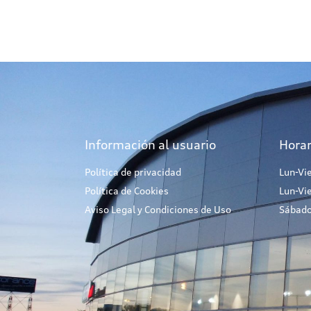
Información al usuario
Horar
Política de privacidad
Lun-Vi
Política de Cookies
Lun-Vi
Aviso Legal y Condiciones de Uso
Sábado