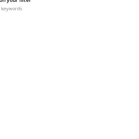
n your filter
or keywords