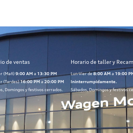
io de ventas
Horario de taller y Reca
er (Mañ)
9:00 AM
a
13:30 PM
Lun-Vier de
8:00 AM
a
19:00 P
er (Tardes)
16:00 PM
a
20:00 PM
Ininterrumpidamente.
s, Domingos y festivos cerrados.
Sábados, Domingos y festivos c