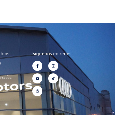
mbios
Síguenos en redes
M
errados.