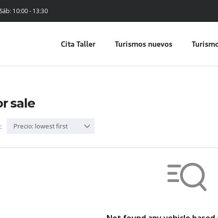
 Sáb: 10:00 - 13:30
Cita Taller
Turismos nuevos
Turismo
or sale
Precio: lowest first
: