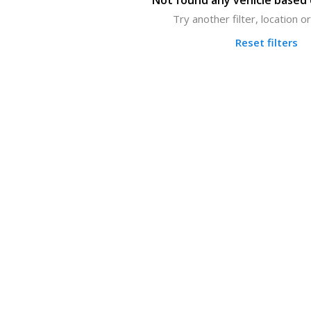
Not found any vehicle based o
Try another filter, location 
Reset filters