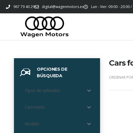
967 79 40 29
digital@wagenmotors.es
Lun - Vier: 09:00 - 20:00 /
Cars f
OPCIONES DE
BÚSQUEDA
ORDENAR POR
Tipos de vehiculos
Carrocería
Modelo