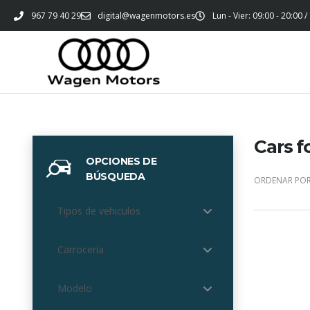
967 79 40 29
digital@wagenmotors.es
Lun - Vier: 09:00 - 20:00 /
Cars f
OPCIONES DE
BÚSQUEDA
ORDENAR POR
Tipos de vehiculos
Carrocería
Modelo