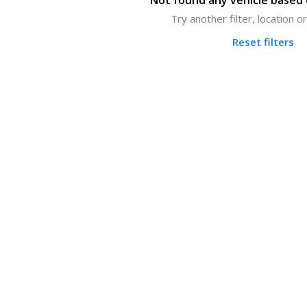
Not found any vehicle based o
Try another filter, location 
Reset filters