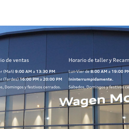
io de ventas
Horario de taller y Reca
er (Mañ)
9:00 AM
a
13:30 PM
Lun-Vier de
8:00 AM
a
19:00 P
er (Tardes)
16:00 PM
a
20:00 PM
Ininterrumpidamente.
s, Domingos y festivos cerrados.
Sábados, Domingos y festivos c