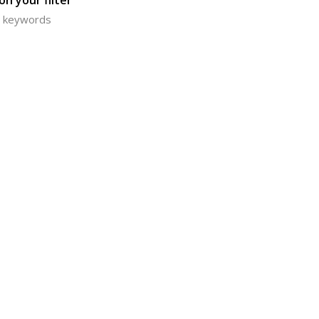
n your filter
or keywords