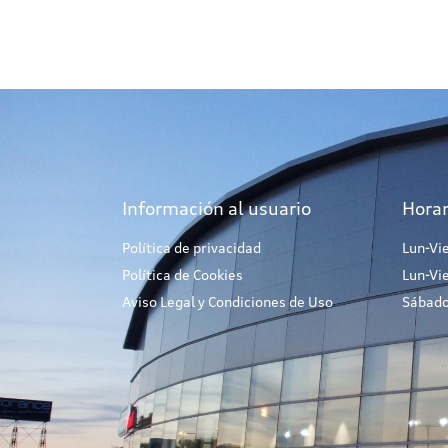
Información al usuario
Horar
Política de privacidad
Lun-Vi
Política de Cookies
Lun-Vi
Aviso Legal y Condiciones de Uso
Sábado