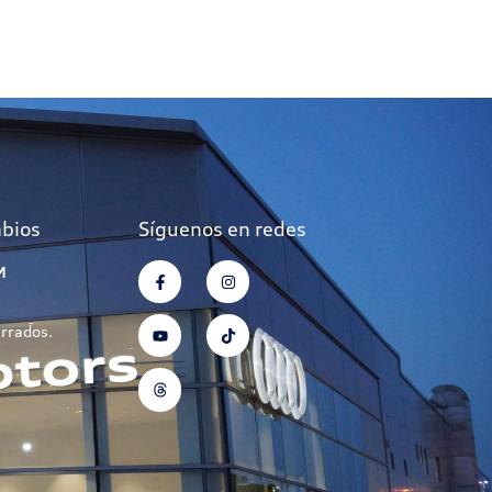
mbios
Síguenos en redes
M
errados.