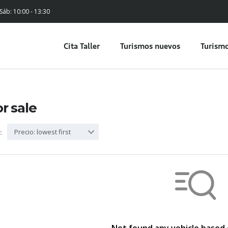
 Sáb: 10:00 - 13:30
Cita Taller
Turismos nuevos
Turismo
or sale
Precio: lowest first
: