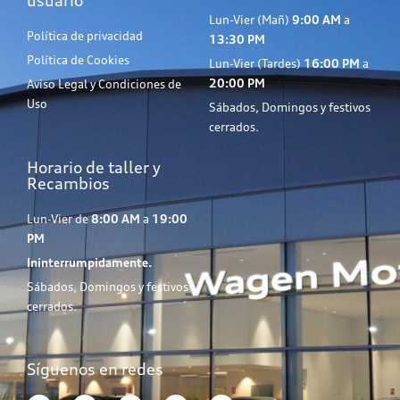
usuario
Lun-Vier (Mañ)
9:00 AM
a
Política de privacidad
13:30 PM
Política de Cookies
Lun-Vier (Tardes)
16:00 PM
a
20:00 PM
Aviso Legal y Condiciones de
Uso
Sábados, Domingos y festivos
cerrados.
Horario de taller y
Recambios
Lun-Vier de
8:00 AM
a
19:00
PM
Ininterrumpidamente.
Sábados, Domingos y festivos
cerrados.
Síguenos en redes