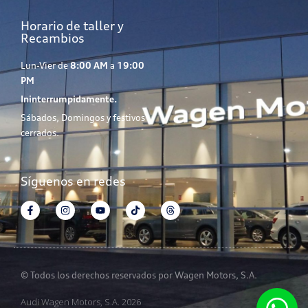
Horario de taller y
Recambios
Lun-Vier de
8:00 AM
a
19:00
PM
Ininterrumpidamente.
Sábados, Domingos y festivos
cerrados.
Síguenos en redes
© Todos los derechos reservados por Wagen Motors, S.A.
Audi Wagen Motors, S.A. 2026