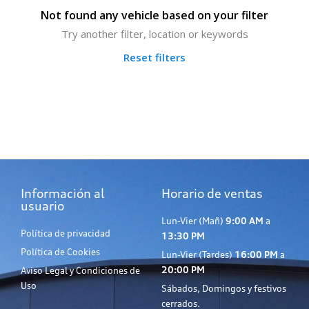
Not found any vehicle based on your filter
Try another filter, location or keywords
Reset filters
Información al
Horario de ventas
usuario
Lun-Vier (Mañ)
9:00 AM
a
Política de privacidad
13:30 PM
Política de Cookies
Lun-Vier (Tardes)
16:00 PM
a
20:00 PM
Aviso Legal y Condiciones de
Uso
Sábados, Domingos y festivos
cerrados.