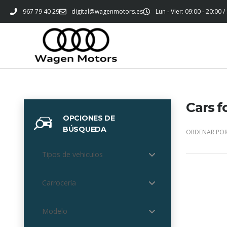
967 79 40 29
digital@wagenmotors.es
Lun - Vier: 09:00 - 20:00 /
Cars f
OPCIONES DE
BÚSQUEDA
ORDENAR POR
Tipos de vehiculos
Carrocería
Modelo