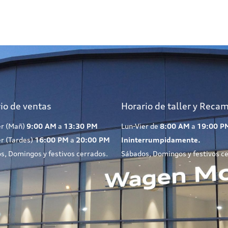
io de ventas
Horario de taller y Reca
er (Mañ)
9:00 AM
a
13:30 PM
Lun-Vier de
8:00 AM
a
19:00 P
er (Tardes)
16:00 PM
a
20:00 PM
Ininterrumpidamente.
s, Domingos y festivos cerrados.
Sábados, Domingos y festivos c