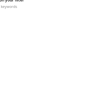
n your filter
or keywords