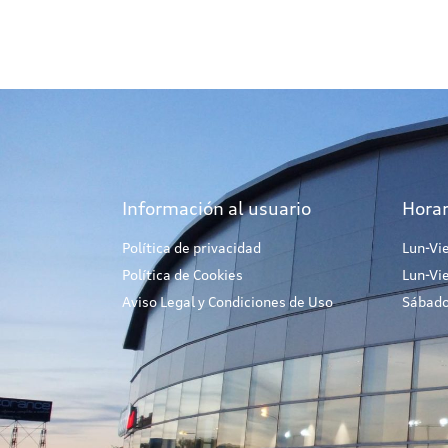
Información al usuario
Horar
Política de privacidad
Lun-Vi
Política de Cookies
Lun-Vi
Aviso Legal y Condiciones de Uso
Sábado