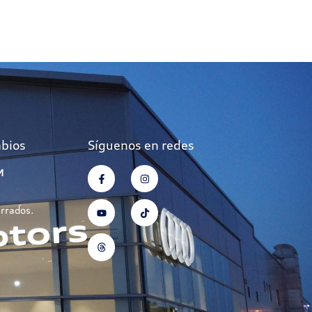
mbios
Síguenos en redes
M
errados.