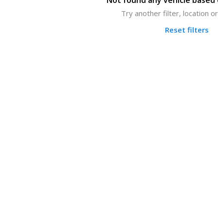
Not found any vehicle based o
Try another filter, location 
Reset filters