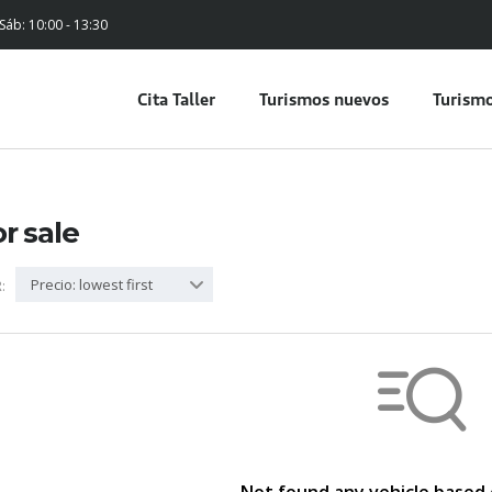
 Sáb: 10:00 - 13:30
Cita Taller
Turismos nuevos
Turismo
or sale
Precio: lowest first
: