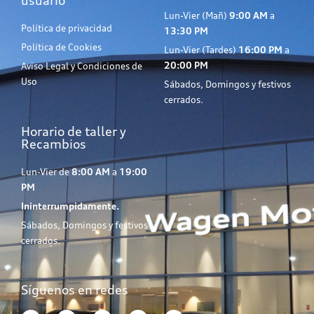
usuario
Lun-Vier (Mañ)
9:00 AM
a
Política de privacidad
13:30 PM
Política de Cookies
Lun-Vier (Tardes)
16:00 PM
a
20:00 PM
Aviso Legal y Condiciones de
Uso
Sábados, Domingos y festivos
cerrados.
Horario de taller y
Recambios
Lun-Vier de
8:00 AM
a
19:00
PM
Ininterrumpidamente.
Sábados, Domingos y festivos
cerrados.
Síguenos en redes