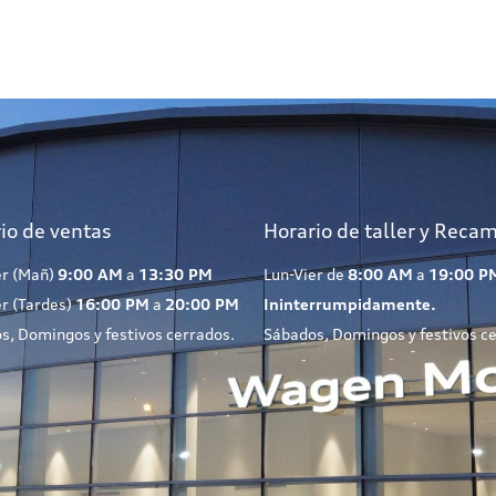
io de ventas
Horario de taller y Reca
er (Mañ)
9:00 AM
a
13:30 PM
Lun-Vier de
8:00 AM
a
19:00 P
er (Tardes)
16:00 PM
a
20:00 PM
Ininterrumpidamente.
s, Domingos y festivos cerrados.
Sábados, Domingos y festivos c