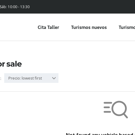
 Sáb: 10:00 - 13:30
Cita Taller
Turismos nuevos
Turismo
or sale
Precio: lowest first
: