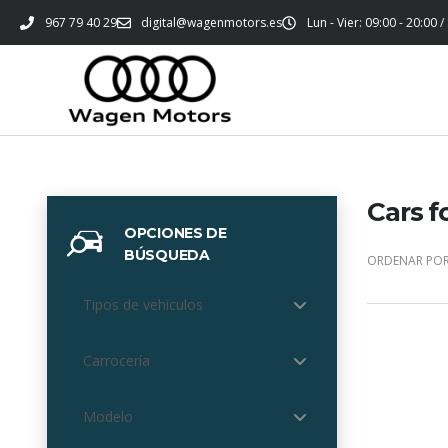
967 79 40 29
digital@wagenmotors.es
Lun - Vier: 09:00 - 20:00 /
Cars f
OPCIONES DE
BÚSQUEDA
ORDENAR POR
Tipos de vehiculos
Carrocería
Modelo