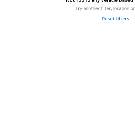
Not found any vehicle based o
Try another filter, location 
Reset filters