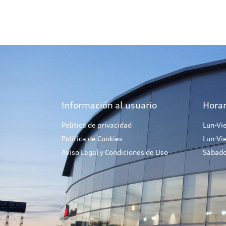
Información al usuario
Horar
Política de privacidad
Lun-Vi
Política de Cookies
Lun-Vi
Aviso Legal y Condiciones de Uso
Sábado