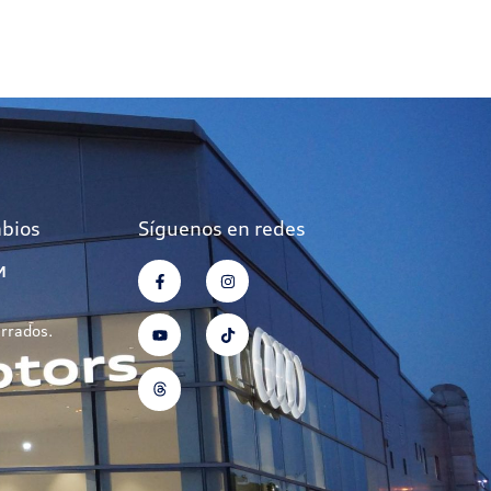
mbios
Síguenos en redes
M
errados.