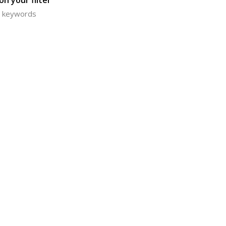
n your filter
or keywords