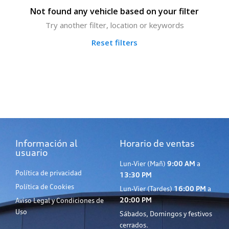
Not found any vehicle based on your filter
Try another filter, location or keywords
Reset filters
Información al
Horario de ventas
usuario
Lun-Vier (Mañ)
9:00 AM
a
Política de privacidad
13:30 PM
Política de Cookies
Lun-Vier (Tardes)
16:00 PM
a
20:00 PM
Aviso Legal y Condiciones de
Uso
Sábados, Domingos y festivos
cerrados.