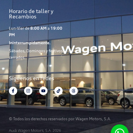
Horario de taller y
Recambios
Lun-Vier de
8:00 AM
a
19:00
PM
Ininterrumpidamente.
Sábados, Domingos y festivos
cerrados.
Síguenos en redes
© Todos los derechos reservados por Wagen Motors, S.A.
Audi Wagen Motors, S.A. 2026