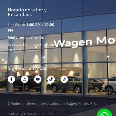
Horario de taller y
Recambios
Lun-Vier de
8:00 AM
a
19:00
PM
Ininterrumpidamente.
Sábados, Domingos y festivos
cerrados.
Síguenos en redes
© Todos los derechos reservados por Wagen Motors, S.A.
Audi Wagen Motors, S.A. 2026