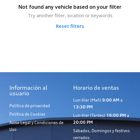
Not found any vehicle based on your filter
Try another filter, location or keywords
Reset filters
Información al
Horario de ventas
usuario
Lun-Vier (Mañ)
9:00 AM
a
Política de privacidad
13:30 PM
Política de Cookies
Lun-Vier (Tardes)
16:00 PM
a
20:00 PM
Aviso Legal y Condiciones de
Uso
Sábados, Domingos y festivos
cerrados.