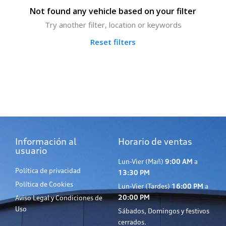
Not found any vehicle based on your filter
Try another filter, location or keywords
Reset filters
Información al
Horario de ventas
usuario
Lun-Vier (Mañ)
9:00 AM
a
Política de privacidad
13:30 PM
Política de Cookies
Lun-Vier (Tardes)
16:00 PM
a
20:00 PM
Aviso Legal y Condiciones de
Uso
Sábados, Domingos y festivos
cerrados.