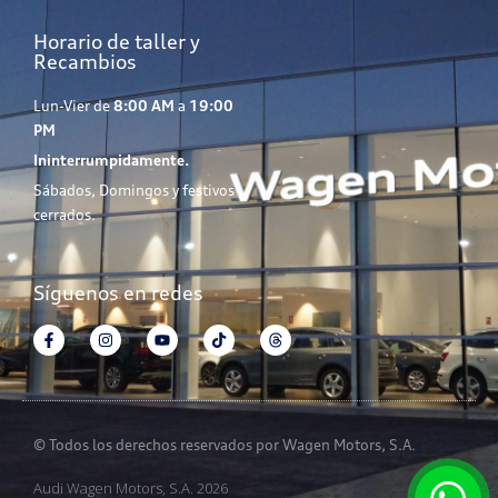
Horario de taller y
Recambios
Lun-Vier de
8:00 AM
a
19:00
PM
Ininterrumpidamente.
Sábados, Domingos y festivos
cerrados.
Síguenos en redes
© Todos los derechos reservados por Wagen Motors, S.A.
Audi Wagen Motors, S.A. 2026