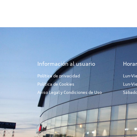
Información al usuario
Horar
Política de privacidad
Lun-Vi
Política de Cookies
Lun-Vi
Aviso Legal y Condiciones de Uso
Sábado