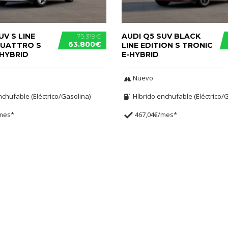
UV S LINE
AUDI Q5 SUV BLACK
75.319€
63.800€
QUATTRO S
LINE EDITION S TRONIC
-HYBRID
E-HYBRID
Nuevo
nchufable (Eléctrico/Gasolina)
Híbrido enchufable (Eléctrico/
/mes*
467,04€/mes*