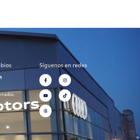
mbios
Síguenos en redes
M
errados.