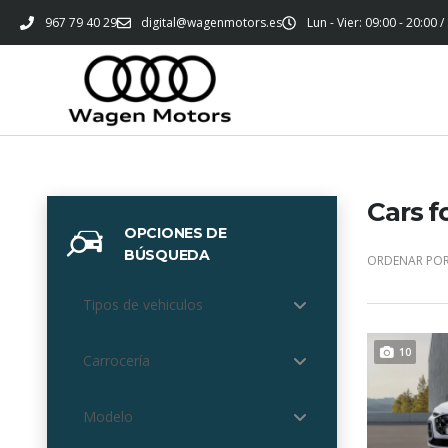
967 79 40 29
digital@wagenmotors.es
Lun - Vier: 09:00 - 20:00 /
Cars f
OPCIONES DE
BÚSQUEDA
ORDENAR POR
Tipos de vehiculos
10
Carrocería
Modelo