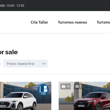
 Sáb: 10:00 - 13:30
Cita Taller
Turismos nuevos
Turismo
or sale
Precio: lowest first
:
10
1