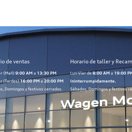
io de ventas
Horario de taller y Reca
er (Mañ)
9:00 AM
a
13:30 PM
Lun-Vier de
8:00 AM
a
19:00 P
er (Tardes)
16:00 PM
a
20:00 PM
Ininterrumpidamente.
s, Domingos y festivos cerrados.
Sábados, Domingos y festivos c