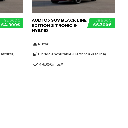
AUDI Q5 SUV BLACK LINE
82.000€
78.900€
64.800€
66.300€
EDITION S TRONIC E-
HYBRID
Nuevo
Gasolina)
Híbrido enchufable (Eléctrico/Gasolina)
479,05€/mes*