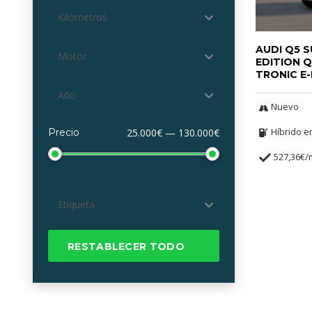
Kilómetros
AUDI Q5 S
Motor
EDITION 
TRONIC E
Año
Nuevo
Híbrido e
Precio
25.000€ — 130.000€
527,36€
Etiqueta
RESTABLECER TODO