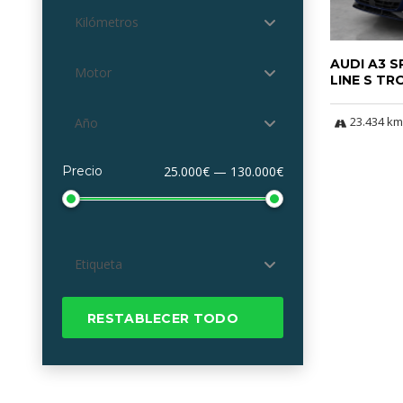
Kilómetros
AUDI A3 
Motor
LINE S TR
23.434 km
Año
Precio
25.000€ — 130.000€
Etiqueta
RESTABLECER TODO