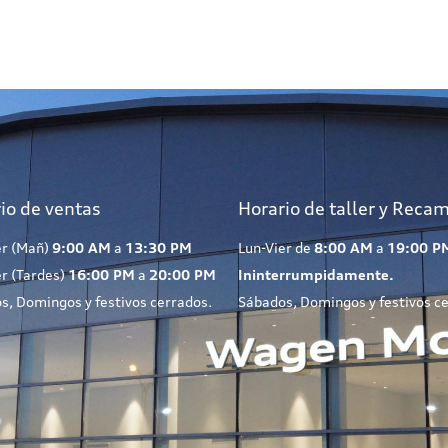
io de ventas
Horario de taller y Reca
er (Mañ)
9:00 AM
a
13:30 PM
Lun-Vier de
8:00 AM
a
19:00 P
er (Tardes)
16:00 PM
a
20:00 PM
Ininterrumpidamente.
s, Domingos y festivos cerrados.
Sábados, Domingos y festivos c