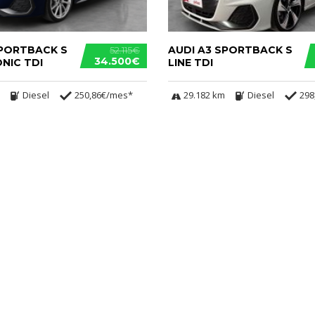
SPORTBACK S
AUDI A3 SPORTBACK S
52.115€
34.500€
ONIC TDI
LINE TDI
Diesel
250,86€/mes*
29.182 km
Diesel
298