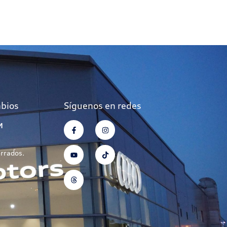
mbios
Síguenos en redes
M
errados.