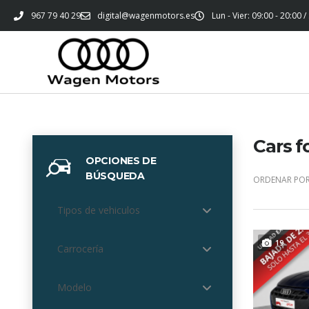
967 79 40 29
digital@wagenmotors.es
Lun - Vier: 09:00 - 20:00 /
Cars f
OPCIONES DE
BÚSQUEDA
ORDENAR POR
Tipos de vehiculos
19
Carrocería
Modelo