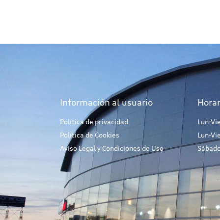
Información al usuario
Horar
Política de privacidad
Lun-Vi
Política de Cookies
Lun-Vi
Aviso Legal y Condiciones de Uso
Sábado