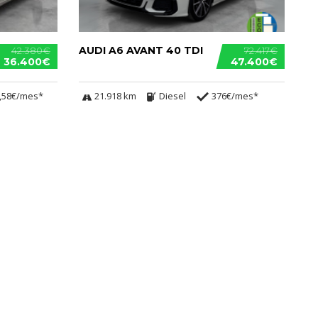
AUDI A6 AVANT 40 TDI
42.380€
72.417€
36.400€
47.400€
,58€/mes*
21.918 km
Diesel
376€/mes*