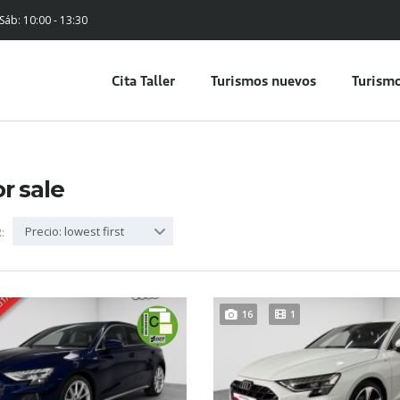
 Sáb: 10:00 - 13:30
Cita Taller
Turismos nuevos
Turismo
or sale
Precio: lowest first
:
16
1