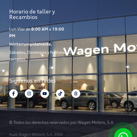
Horario de taller y
Recambios
Lun-Vier de
8:00 AM
a
19:00
PM
Ininterrumpidamente.
Sábados, Domingos y festivos
cerrados.
Síguenos en redes
© Todos los derechos reservados por Wagen Motors, S.A.
Audi Wagen Motors, S.A. 2026