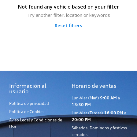
Not found any vehicle based on your filter
Try another filter, location or keywords
Reset filters
Información al
Horario de ventas
usuario
Lun-Vier (Mañ)
9:00 AM
a
Política de privacidad
13:30 PM
Política de Cookies
Lun-Vier (Tardes)
16:00 PM
a
20:00 PM
Aviso Legal y Condiciones de
Uso
Sábados, Domingos y festivos
cerrados.