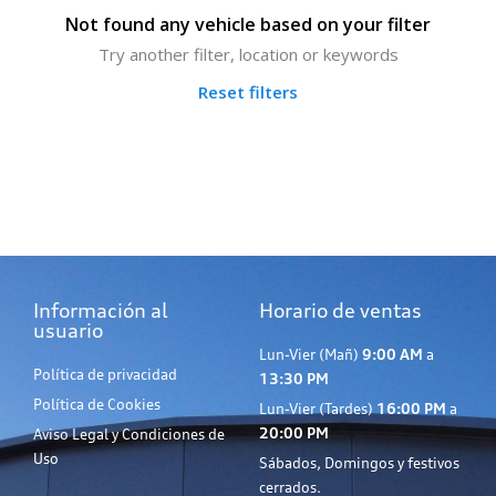
Not found any vehicle based on your filter
Try another filter, location or keywords
Reset filters
Información al
Horario de ventas
usuario
Lun-Vier (Mañ)
9:00 AM
a
Política de privacidad
13:30 PM
Política de Cookies
Lun-Vier (Tardes)
16:00 PM
a
20:00 PM
Aviso Legal y Condiciones de
Uso
Sábados, Domingos y festivos
cerrados.