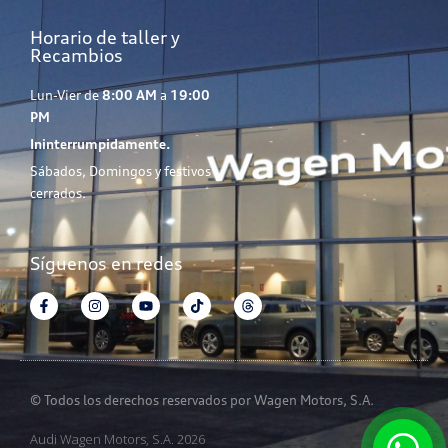
Horario de taller y
Recambios
Lun-Vier de
8:00 AM
a
19:00
PM
Ininterrumpidamente.
Sábados, Domingos y festivos
cerrados.
Síguenos en redes
© Todos los derechos reservados por Wagen Motors, S.A.
Audi Wagen Motors, S.A. 2026