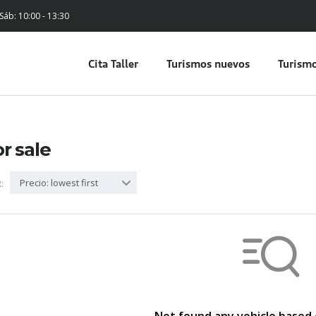
 Sáb: 10:00 - 13:30
Cita Taller
Turismos nuevos
Turismo
or sale
Precio: lowest first
: