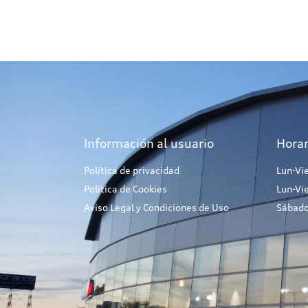
Información al usuario
Horar
Política de privacidad
Lun-Vi
Política de Cookies
Lun-Vi
Aviso Legal y Condiciones de Uso
Sábado