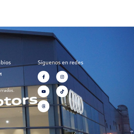
mbios
Síguenos en redes
M
errados.