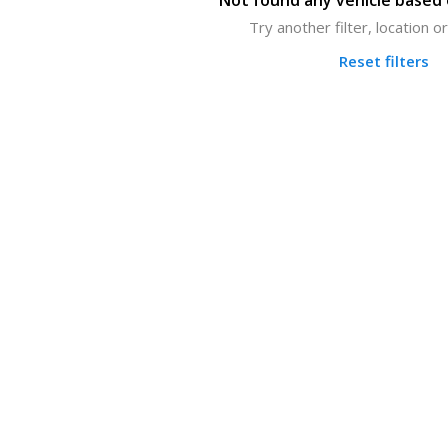
Not found any vehicle based o
Try another filter, location 
Reset filters