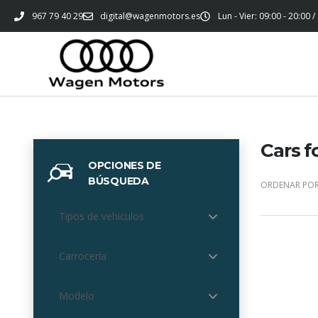
967 79 40 29
digital@wagenmotors.es
Lun - Vier: 09:00 - 20:00 /
Cars f
OPCIONES DE
BÚSQUEDA
ORDENAR POR
Tipos de vehiculos
Carrocería
Modelo