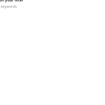
n your filter
or keywords