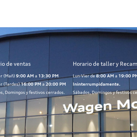
io de ventas
Horario de taller y Reca
er (Mañ)
9:00 AM
a
13:30 PM
Lun-Vier de
8:00 AM
a
19:00 P
er (Tardes)
16:00 PM
a
20:00 PM
Ininterrumpidamente.
s, Domingos y festivos cerrados.
Sábados, Domingos y festivos c