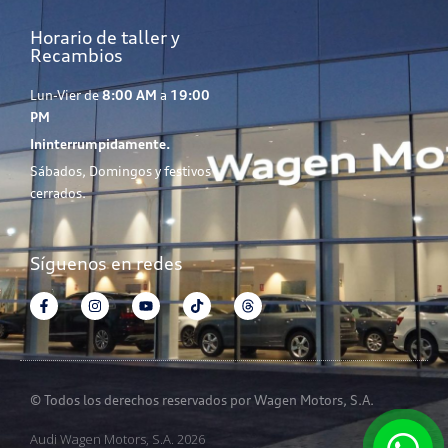
Horario de taller y
Recambios
Lun-Vier de
8:00 AM
a
19:00
PM
Ininterrumpidamente.
Sábados, Domingos y festivos
cerrados.
Síguenos en redes
© Todos los derechos reservados por Wagen Motors, S.A.
Audi Wagen Motors, S.A. 2026