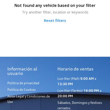
Not found any vehicle based on your filter
Try another filter, location or keywords
Reset filters
Información al
Horario de ventas
usuario
Lun-Vier (Mañ)
9:00 AM
a
Política de privacidad
13:30 PM
Política de Cookies
Lun-Vier (Tardes)
16:00 PM
a
20:00 PM
Aviso Legal y Condiciones de
Uso
Sábados, Domingos y festivos
cerrados.