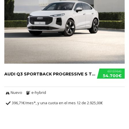
67.576€
AUDI Q3 SPORTBACK PROGRESSIVE S TRONIC E-HYBRID
54.700€
Nuevo
e-hybrid
396,71€/mes*, y una cuota en el mes 12 de 2.925,00€