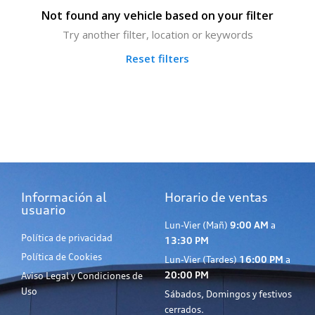
Not found any vehicle based on your filter
Try another filter, location or keywords
Reset filters
Información al
Horario de ventas
usuario
Lun-Vier (Mañ)
9:00 AM
a
Política de privacidad
13:30 PM
Política de Cookies
Lun-Vier (Tardes)
16:00 PM
a
20:00 PM
Aviso Legal y Condiciones de
Uso
Sábados, Domingos y festivos
cerrados.