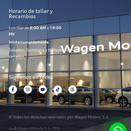
Horario de taller y
Recambios
Lun-Vier de
8:00 AM
a
19:00
PM
Ininterrumpidamente.
Sábados, Domingos y festivos
cerrados.
Síguenos en redes
© Todos los derechos reservados por Wagen Motors, S.A.
Audi Wagen Motors, S.A. 2026