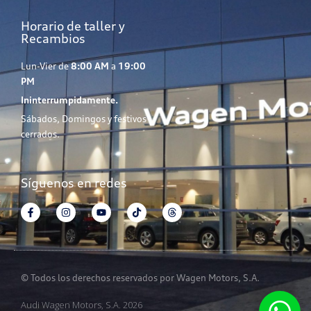
Horario de taller y
Recambios
Lun-Vier de
8:00 AM
a
19:00
PM
Ininterrumpidamente.
Sábados, Domingos y festivos
cerrados.
Síguenos en redes
© Todos los derechos reservados por Wagen Motors, S.A.
Audi Wagen Motors, S.A. 2026