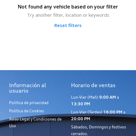
Not found any vehicle based on your filter
Try another filter, location or keywords
Reset filters
Información al
Horario de ventas
usuario
Lun-Vier (Mañ)
9:00 AM
a
Política de privacidad
13:30 PM
Política de Cookies
Lun-Vier (Tardes)
16:00 PM
a
20:00 PM
Aviso Legal y Condiciones de
Uso
Sábados, Domingos y festivos
cerrados.