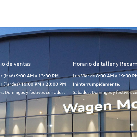
io de ventas
Horario de taller y Reca
er (Mañ)
9:00 AM
a
13:30 PM
Lun-Vier de
8:00 AM
a
19:00 P
er (Tardes)
16:00 PM
a
20:00 PM
Ininterrumpidamente.
s, Domingos y festivos cerrados.
Sábados, Domingos y festivos c