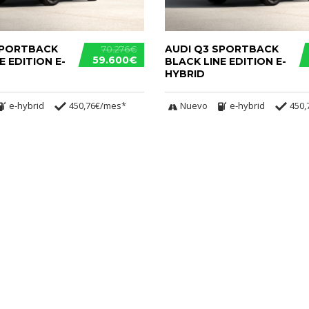
SPORTBACK
AUDI Q3 SPORTBACK
70.276€
59.600€
E EDITION E-
BLACK LINE EDITION E-
HYBRID
e-hybrid
450,76€/mes*
Nuevo
e-hybrid
450,