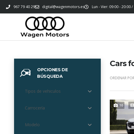
967 79 40 29
digital@wagenmotors.es
Lun - Vier: 09:00 - 20:00 /
Cars f
OPCIONES DE
BÚSQUEDA
ORDENAR POR
Tipos de vehiculos
10
Carrocería
Modelo