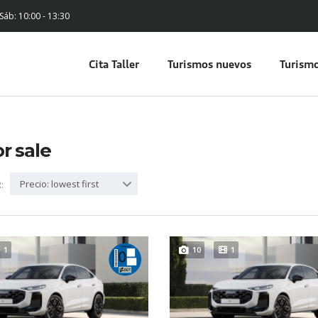
 Sáb: 10:00 - 13:30
Cita Taller
Turismos nuevos
Turismo
or sale
Precio: lowest first
:
1
10
1