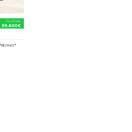
70.276€
59.600€
76€/mes*