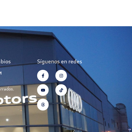
mbios
Síguenos en redes
M
errados.