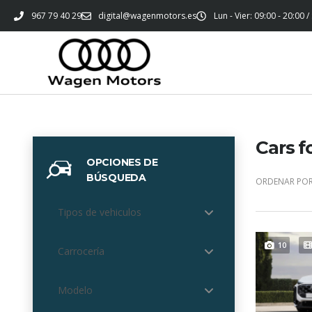
967 79 40 29
digital@wagenmotors.es
Lun - Vier: 09:00 - 20:00 /
Cars f
OPCIONES DE
BÚSQUEDA
ORDENAR POR
Tipos de vehiculos
10
Carrocería
Modelo