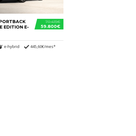
SPORTBACK
70.415€
59.800€
E EDITION E-
e-hybrid
445,60€/mes*