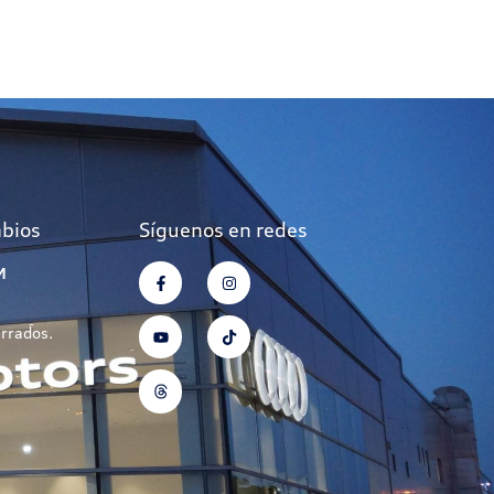
mbios
Síguenos en redes
M
errados.