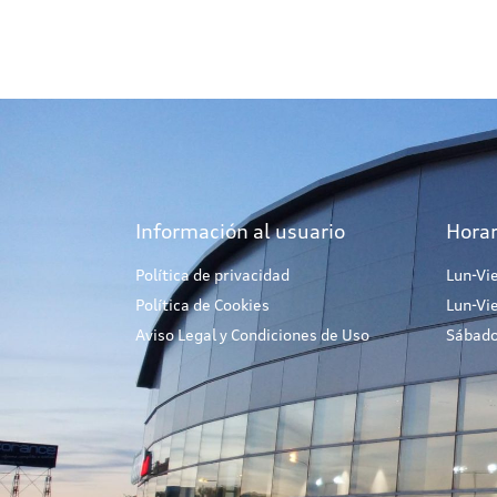
Información al usuario
Horar
Política de privacidad
Lun-Vi
Política de Cookies
Lun-Vi
Aviso Legal y Condiciones de Uso
Sábado