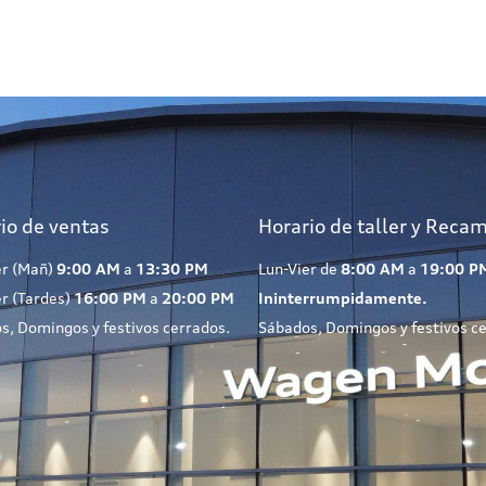
io de ventas
Horario de taller y Reca
er (Mañ)
9:00 AM
a
13:30 PM
Lun-Vier de
8:00 AM
a
19:00 P
er (Tardes)
16:00 PM
a
20:00 PM
Ininterrumpidamente.
s, Domingos y festivos cerrados.
Sábados, Domingos y festivos c