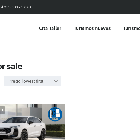
 Sáb: 10:00 - 13:30
Cita Taller
Turismos nuevos
Turismo
or sale
Precio: lowest first
:
1