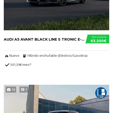
80.000€
AUDI A5 AVANT BLACK LINE S TRONIC E-HYBRID
63.200€
Nuevo
Híbrido enchufable (Eléctrico/Gasolina)
501,59€/mes*
10
1