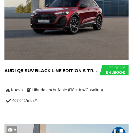
82.000€
AUDI Q5 SUV BLACK LINE EDITION S TRONIC E-HYBRID
64.800€
Nuevo
Híbrido enchufable (Eléctrico/Gasolina)
467,04€/mes*
9