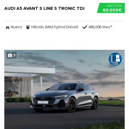
68.772€
AUDI A5 AVANT S LINE S TRONIC TDI
60.000€
Nuevo
Híbrido (Mild hybrid Diésel)
486,00€/mes*
9