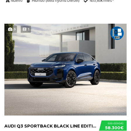
Nuevo
Híbrido (Mild hybrid Diésel)
453,60€/mes*
9
1
68.696€
AUDI Q3 SPORTBACK BLACK LINE EDITION E-HYBRID
58.300€