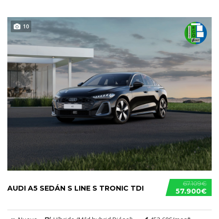
10
67.109€
AUDI A5 SEDÁN S LINE S TRONIC TDI
57.900€