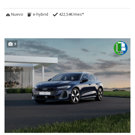
Nuevo
e-hybrid
422,54€/mes*
9