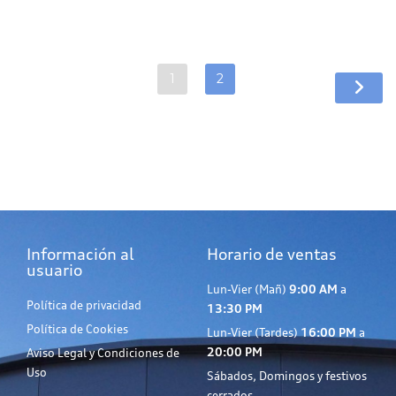
1
2
Información al
Horario de ventas
usuario
Lun-Vier (Mañ)
9:00 AM
a
Política de privacidad
13:30 PM
Política de Cookies
Lun-Vier (Tardes)
16:00 PM
a
20:00 PM
Aviso Legal y Condiciones de
Uso
Sábados, Domingos y festivos
cerrados.