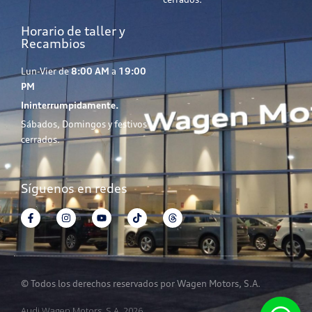
Horario de taller y
Recambios
Lun-Vier de
8:00 AM
a
19:00
PM
Ininterrumpidamente.
Sábados, Domingos y festivos
cerrados.
Síguenos en redes
© Todos los derechos reservados por Wagen Motors, S.A.
Audi Wagen Motors, S.A. 2026