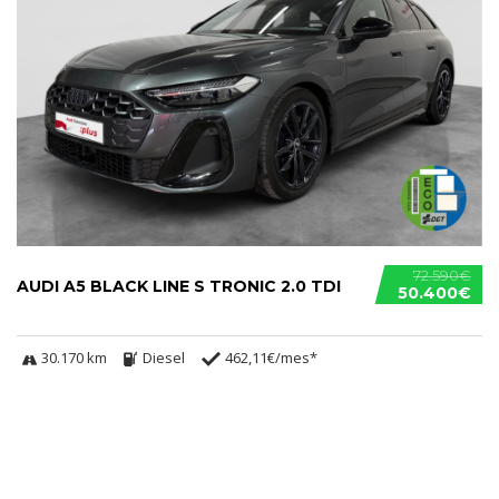
72.590€
AUDI A5 BLACK LINE S TRONIC 2.0 TDI
50.400€
30.170 km
Diesel
462,11€/mes*