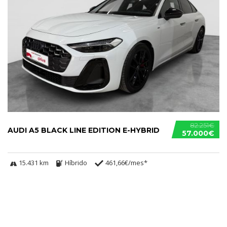
82.251€
AUDI A5 BLACK LINE EDITION E-HYBRID
57.000€
15.431 km
Híbrido
461,66€/mes*