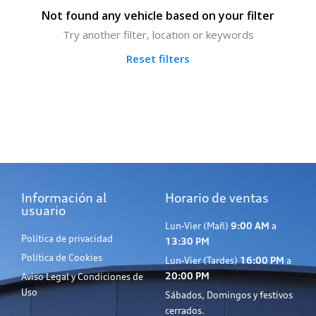
Not found any vehicle based on your filter
Try another filter, location or keywords
Reset filters
Información al
Horario de ventas
usuario
Lun-Vier (Mañ)
9:00 AM
a
Política de privacidad
13:30 PM
Política de Cookies
Lun-Vier (Tardes)
16:00 PM
a
20:00 PM
Aviso Legal y Condiciones de
Uso
Sábados, Domingos y festivos
cerrados.