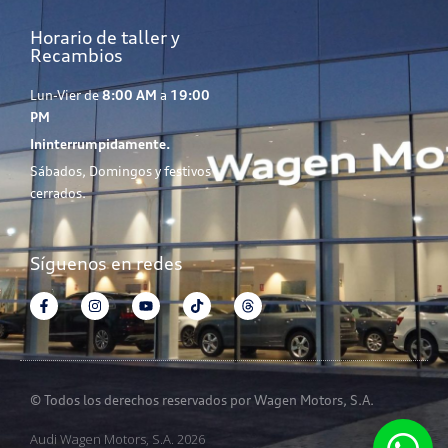
Horario de taller y
Recambios
Lun-Vier de
8:00 AM
a
19:00
PM
Ininterrumpidamente.
Sábados, Domingos y festivos
cerrados.
Síguenos en redes
© Todos los derechos reservados por Wagen Motors, S.A.
Audi Wagen Motors, S.A. 2026