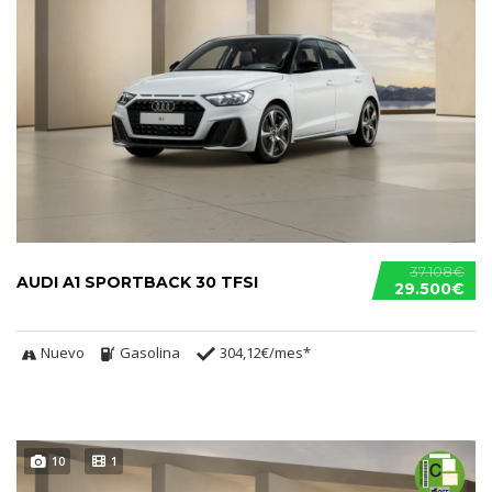
37.108€
AUDI A1 SPORTBACK 30 TFSI
29.500€
Nuevo
Gasolina
304,12€/mes*
10
1