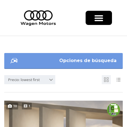
Opciones de búsqueda
Precio: lowest first
10
1