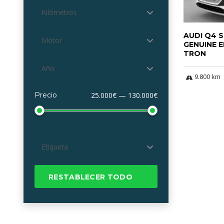
Kilómetros
AUDI Q4 
Motor
GENUINE E
TRON
Año
9.800 km
Precio
25.000€ — 130.000€
Etiqueta
RESTABLECER TODO