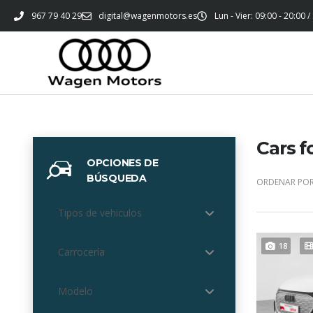
967 79 40 29
digital@wagenmotors.es
Lun - Vier: 09:00 - 20:00 /
Cars f
OPCIONES DE
BÚSQUEDA
ORDENAR POR
Tipos de vehiculos
18
Carrocería
Modelo