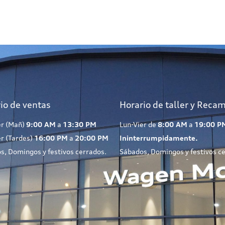
io de ventas
Horario de taller y Reca
er (Mañ)
9:00 AM
a
13:30 PM
Lun-Vier de
8:00 AM
a
19:00 P
er (Tardes)
16:00 PM
a
20:00 PM
Ininterrumpidamente.
s, Domingos y festivos cerrados.
Sábados, Domingos y festivos c