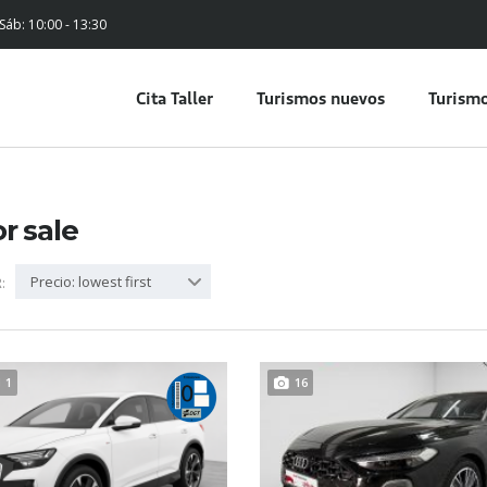
 Sáb: 10:00 - 13:30
Cita Taller
Turismos nuevos
Turismo
or sale
Precio: lowest first
:
1
16