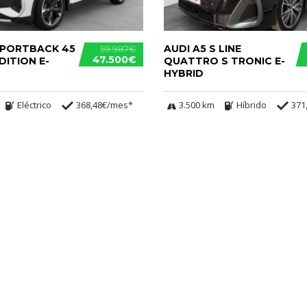
SPORTBACK 45
AUDI A5 S LINE
59.987€
47.500€
DITION E-
QUATTRO S TRONIC E-
HYBRID
Eléctrico
368,48€/mes*
3.500 km
Híbrido
371