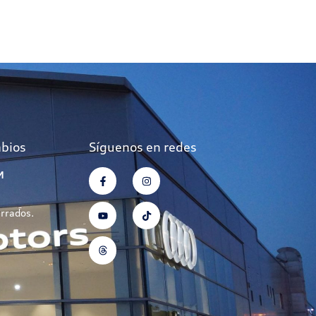
mbios
Síguenos en redes
M
errados.