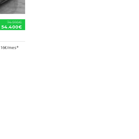
74.916€
54.400€
,16€/mes*