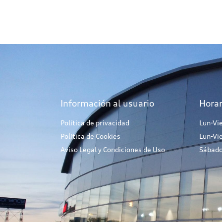
Información al usuario
Horar
Política de privacidad
Lun-Vi
Política de Cookies
Lun-Vi
Aviso Legal y Condiciones de Uso
Sábado