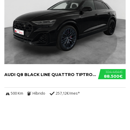
104.464€
AUDI Q8 BLACK LINE QUATTRO TIPTRONIC 290KW TFSIE
88.500€
500 Km
Híbrido
257,12€/mes*