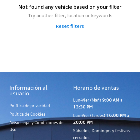
Not found any vehicle based on your filter
Try another filter, location or keywords
Reset filters
Información al
Horario de ventas
usuario
Lun-Vier (Mañ)
9:00 AM
a
Política de privacidad
13:30 PM
Política de Cookies
Lun-Vier (Tardes)
16:00 PM
a
20:00 PM
Aviso Legal y Condiciones de
Uso
Sábados, Domingos y festivos
cerrados.