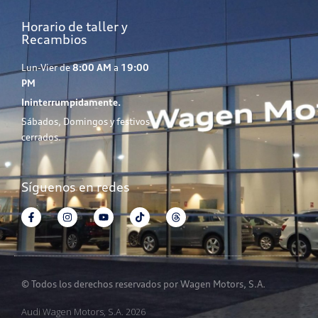
Horario de taller y
Recambios
Lun-Vier de
8:00 AM
a
19:00
PM
Ininterrumpidamente.
Sábados, Domingos y festivos
cerrados.
Síguenos en redes
© Todos los derechos reservados por Wagen Motors, S.A.
Audi Wagen Motors, S.A. 2026