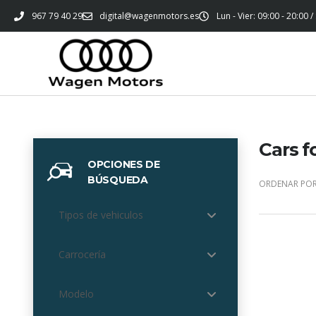
967 79 40 29
digital@wagenmotors.es
Lun - Vier: 09:00 - 20:00 /
Cars f
OPCIONES DE
BÚSQUEDA
ORDENAR POR
Tipos de vehiculos
Carrocería
Modelo