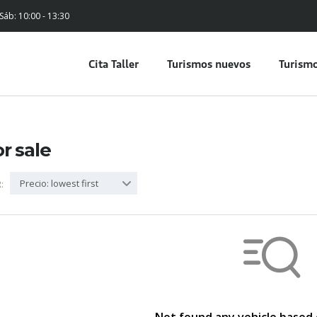
 Sáb: 10:00 - 13:30
Cita Taller
Turismos nuevos
Turismo
or sale
Precio: lowest first
: