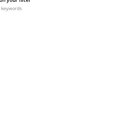
n your filter
or keywords