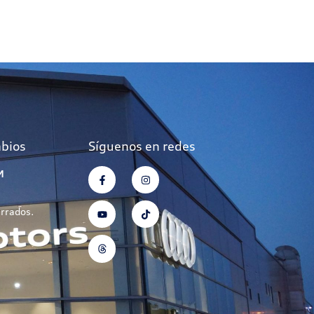
mbios
Síguenos en redes
M
errados.