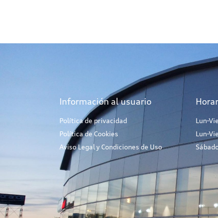
Información al usuario
Horar
Política de privacidad
Lun-Vi
Política de Cookies
Lun-Vi
Aviso Legal y Condiciones de Uso
Sábado