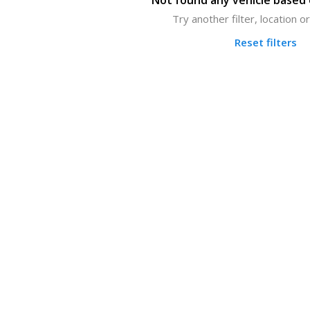
Not found any vehicle based o
Try another filter, location 
Reset filters