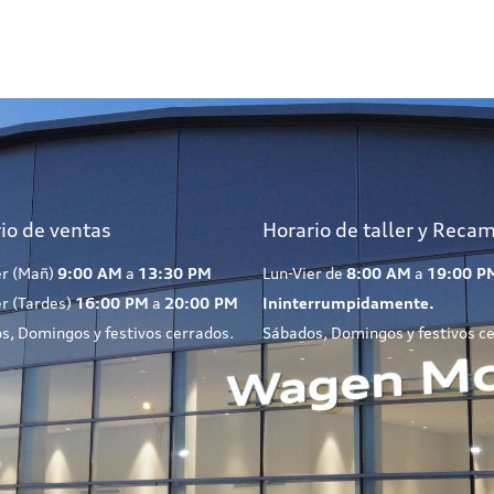
io de ventas
Horario de taller y Reca
er (Mañ)
9:00 AM
a
13:30 PM
Lun-Vier de
8:00 AM
a
19:00 P
er (Tardes)
16:00 PM
a
20:00 PM
Ininterrumpidamente.
s, Domingos y festivos cerrados.
Sábados, Domingos y festivos c