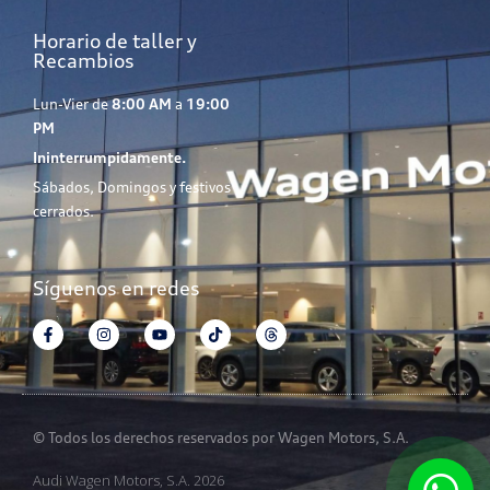
Horario de taller y
Recambios
Lun-Vier de
8:00 AM
a
19:00
PM
Ininterrumpidamente.
Sábados, Domingos y festivos
cerrados.
Síguenos en redes
© Todos los derechos reservados por Wagen Motors, S.A.
Audi Wagen Motors, S.A. 2026