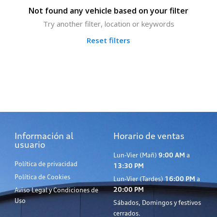
Not found any vehicle based on your filter
Try another filter, location or keywords
Reset filters
Información al
Horario de ventas
usuario
Lun-Vier (Mañ)
9:00 AM
a
Política de privacidad
13:30 PM
Política de Cookies
Lun-Vier (Tardes)
16:00 PM
a
20:00 PM
Aviso Legal y Condiciones de
Uso
Sábados, Domingos y festivos
cerrados.