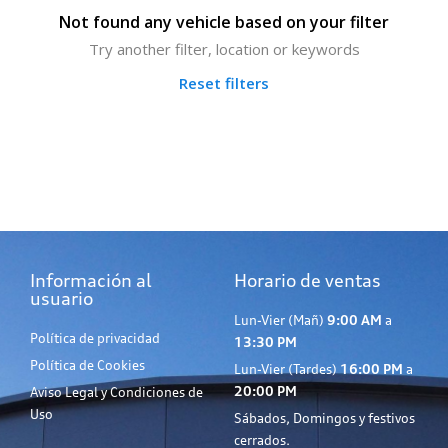
Not found any vehicle based on your filter
Try another filter, location or keywords
Reset filters
Información al
Horario de ventas
usuario
Lun-Vier (Mañ)
9:00 AM
a
Política de privacidad
13:30 PM
Política de Cookies
Lun-Vier (Tardes)
16:00 PM
a
20:00 PM
Aviso Legal y Condiciones de
Uso
Sábados, Domingos y festivos
cerrados.