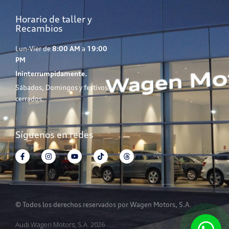
Horario de taller y
Recambios
Lun-Vier de
8:00 AM
a
19:00
PM
Ininterrumpidamente.
Sábados, Domingos y festivos
cerrados.
Síguenos en redes
© Todos los derechos reservados por Wagen Motors, S.A.
Audi Wagen Motors, S.A. 2026