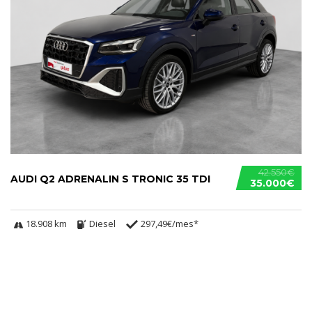
42.550€
AUDI Q2 ADRENALIN S TRONIC 35 TDI
35.000€
18.908 km
Diesel
297,49€/mes*