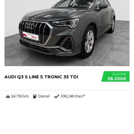
51.478€
AUDI Q3 S LINE S TRONIC 35 TDI
38.200€
64.790 km
Diesel
398,24€/mes*