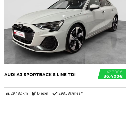
42.380€
AUDI A3 SPORTBACK S LINE TDI
36.400€
29.182 km
Diesel
298,58€/mes*