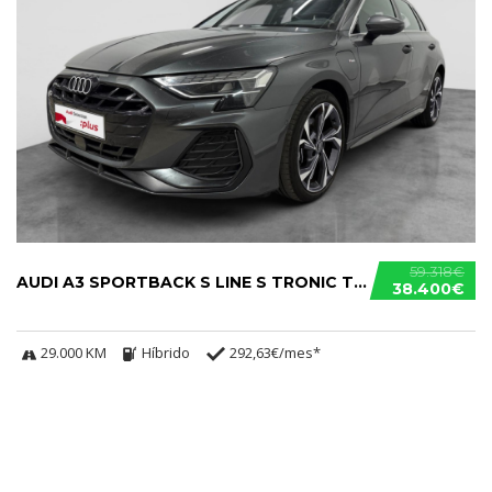
59.318€
AUDI A3 SPORTBACK S LINE S TRONIC TFSIE
38.400€
29.000 KM
Híbrido
292,63€/mes*