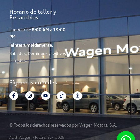
Horario de taller y
Recambios
Lun-Vier de
8:00 AM
a
19:00
PM
Ininterrumpidamente.
Sábados, Domingos y festivos
cerrados.
Síguenos en redes
© Todos los derechos reservados por Wagen Motors, S.A.
Audi Wagen Motors, S.A. 2026