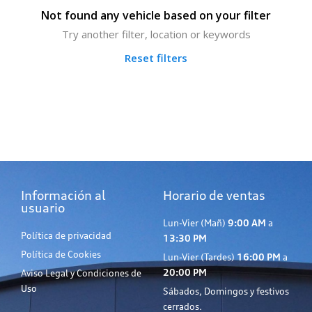
Not found any vehicle based on your filter
Try another filter, location or keywords
Reset filters
Información al
Horario de ventas
usuario
Lun-Vier (Mañ)
9:00 AM
a
Política de privacidad
13:30 PM
Política de Cookies
Lun-Vier (Tardes)
16:00 PM
a
20:00 PM
Aviso Legal y Condiciones de
Uso
Sábados, Domingos y festivos
cerrados.